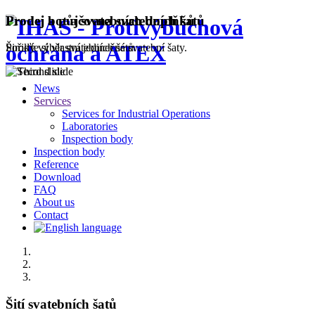
Prodej a půjčovna svatebních šatů
Prodej bot a svatebních doplňků
Široký výběr svatebních šatů.
Pořiďte si vlastní jedinečné svatební šaty.
News
Services
Services for Industrial Operations
Laboratories
Inspection body
Inspection body
Reference
Download
FAQ
About us
Contact
Šití svatebních šatů